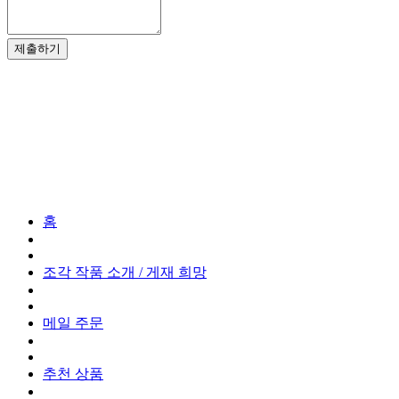
제출하기
문의는 언제든지 환영합니다.
072-438-0791
접수 시간 08:00-17:00 [토·일·공휴일 제외]
お問い合わせ
お気軽にお問い合わせください
홈
조각 작품 소개 / 게재 희망
메일 주문
추천 상품