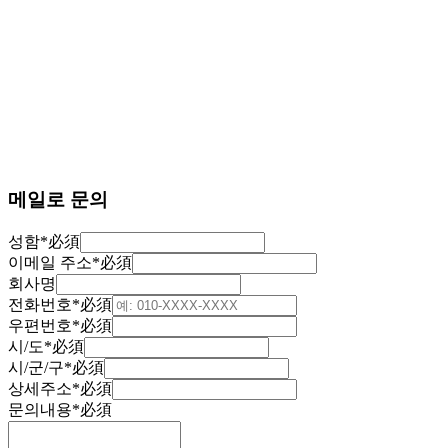
메일로 문의
성함
*
必須
이메일 주소
*
必須
회사명
전화번호
*
必須
우편번호
*
必須
시/도
*
必須
시/군/구
*
必須
상세주소
*
必須
문의내용
*
必須